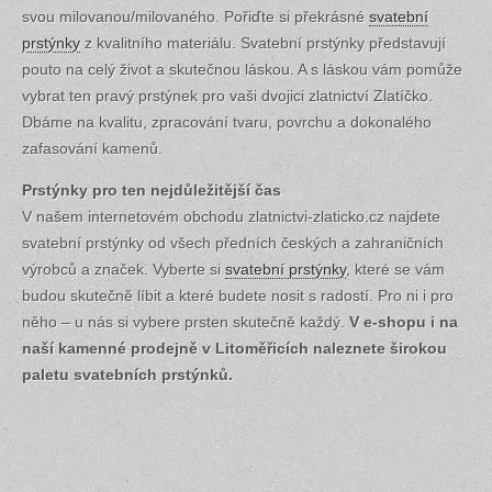
svou milovanou/milovaného. Pořiďte si překrásné
svatební
prstýnky
z kvalitního materiálu. Svatební prstýnky představují
pouto na celý život a skutečnou láskou. A s láskou vám pomůže
vybrat ten pravý prstýnek pro vaši dvojici zlatnictví Zlatíčko.
Dbáme na kvalitu, zpracování tvaru, povrchu a dokonalého
zafasování kamenů.
Prstýnky pro ten nejdůležitější čas
V našem internetovém obchodu zlatnictvi-zlaticko.cz najdete
svatební prstýnky od všech předních českých a zahraničních
výrobců a značek. Vyberte si
svatební prstýnky
, které se vám
budou skutečně líbit a které budete nosit s radostí. Pro ni i pro
něho – u nás si vybere prsten skutečně každý.
V e-shopu i na
naší kamenné prodejně v Litoměřicích naleznete širokou
paletu svatebních prstýnků.