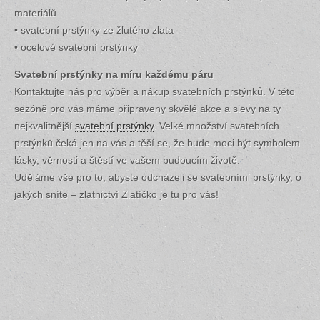
materiálů
• svatební prstýnky ze žlutého zlata
• ocelové svatební prstýnky
Svatební prstýnky na míru každému páru
Kontaktujte nás pro výběr a nákup svatebních prstýnků. V této
sezóně pro vás máme připraveny skvělé akce a slevy na ty
nejkvalitnější
svatební prstýnky
. Velké množství svatebních
prstýnků čeká jen na vás a těší se, že bude moci být symbolem
lásky, věrnosti a štěstí ve vašem budoucím životě.
Uděláme vše pro to, abyste odcházeli se svatebními prstýnky, o
jakých sníte – zlatnictví Zlatíčko je tu pro vás!