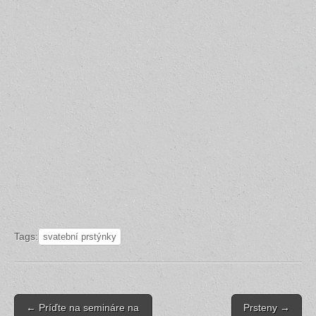
Tags:
svatební prstýnky
Post
← Príďte na semináre na
Prsteny →
navigation