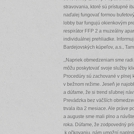
stravovania, ktoré sú prístupné 
naďalej fungovať formou bufetový
lobby bar fungujú okienkovým pred
respirátor FFP 2 a muzeálny apar
individuálnej prehliadke. Inform
Bardejovských kúpeľov, a.s., Ta
,,Napriek obmedzeniam sme radi, 
môžu poskytovať svoje služby kl
Procedúry sú zachované v plnej k
v bežnom režime. Jeseň je najo
a dúfame, že si trend sľubnej ná
Prevádzka bez väčších obmedzení
trvala iba 2 mesiace. Ale práve p
a auguste sme mali plno a návšt
roka. Dúfame, že zodpovedný prís
k očkovaniu, nám umožní naplniť 