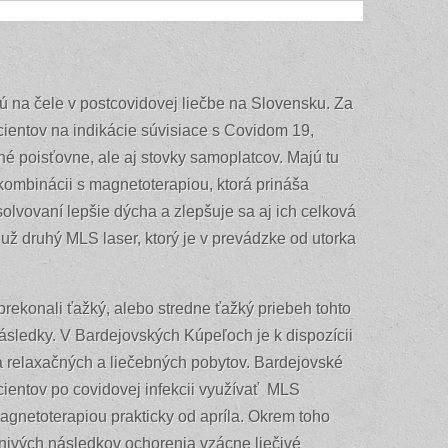
 čele v postcovidovej liečbe na Slovensku. Za
cientov na indikácie súvisiace s Covidom 19,
né poisťovne, ale aj stovky samoplatcov. Majú tu
kombinácii s magnetoterapiou, ktorá prináša
olvovaní lepšie dýcha a zlepšuje sa aj ich celková
 už druhý MLS laser, ktorý je v prevádzke od utorka
prekonali ťažký, alebo stredne ťažký priebeh tohto
sledky. V Bardejovských Kúpeľoch je k dispozícii
a relaxačných a liečebných pobytov. Bardejovské
cientov po covidovej infekcii využívať MLS
magnetoterapiou prakticky od apríla. Okrem toho
nivých následkov ochorenia vzácne liečivé