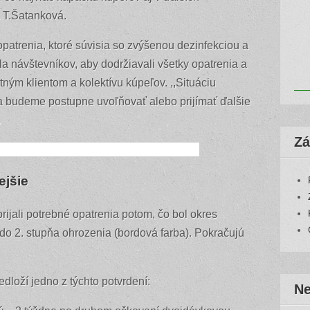
a T.Šatanková.
opatrenia, ktoré súvisia so zvýšenou dezinfekciou a
a návštevníkov, aby dodržiavali všetky opatrenia a
ným klientom a kolektívu kúpeľov. ,,Situáciu
ja budeme postupne uvoľňovať alebo prijímať ďalšie
.
Zá
ejšie
ali potrebné opatrenia potom, čo bol okres
o 2. stupňa ohrozenia (bordová farba). Pokračujú
edloží jedno z týchto potvrdení:
Ne