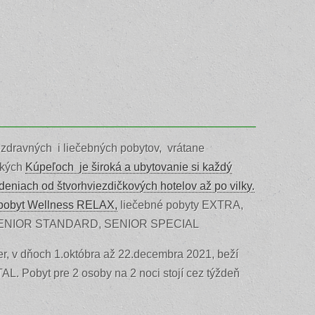
zdravných i liečebných pobytov,
vrátane
ských
Kúpeľoch je široká a ubytovanie si každý
deniach od štvorhviezdičkových hotelov až po vilky.
pobyt Wellness RELAX,
liečebné pobyty EXTRA,
ENIOR STANDARD, SENIOR SPECIAL
r, v dňoch 1.októbra až 22.decembra 2021, beží
Pobyt pre 2 osoby na 2 noci stojí cez týždeň