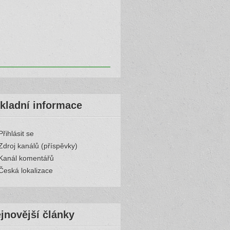
kladní informace
Přihlásit se
Zdroj kanálů (příspěvky)
Kanál komentářů
Česká lokalizace
jnovější články