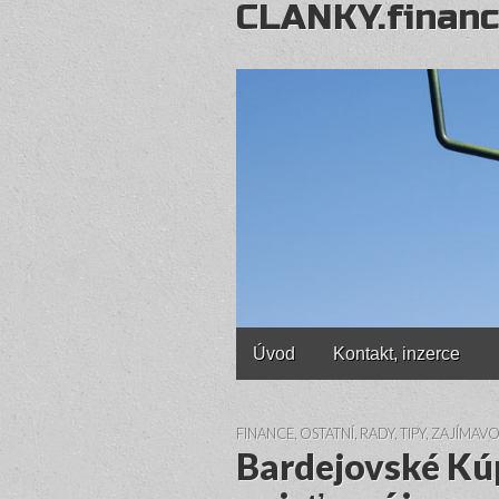
CLANKY.financ
Main
Skip
Úvod
Kontakt, inzerce
to
menu
content
FINANCE
,
OSTATNÍ
,
RADY, TIPY
,
ZAJÍMAVO
Bardejovské Kúpe