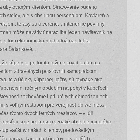
iba ubytovaným klientom. Stravovanie bude aj
ch stolov, ale s obsluhou personálom. Kaviareň a
ajom, terasy sú otvorené, v interiéri je povinný
tmán môže navštíviť naraz iba jeden návštevník na
uje o tom ekonomicko-obchodná riaditeľka
mara Šatanková.
že kúpele aj pri tomto režime covid automatu
ientom zdravotných poisťovní i samoplatcom.
valite a účinky kúpeľnej liečby sú rovnaké ako
bľúbenejším ročným obdobím na pobyt v kúpeľoch
vštevnosti zachováme i pri určitých obmedzeniach.
, s voľným vstupom pre verejnosť do wellness,
očas týchto dvoch letných mesiacov – v júli
evnosťou sme prekonali rovnaké obdobie minulého
tup väčšiny našich klientov, predovšetkým
čo najviac kapacitu kúpeľov aj v ďalších