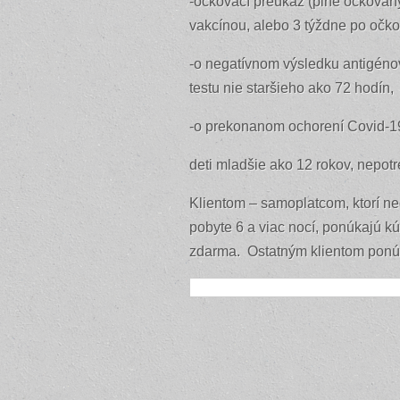
-očkovací preukaz (plne očkovan
vakcínou, alebo 3 týždne po očk
-o negatívnom výsledku antigéno
testu nie staršieho ako 72 hodín,
-o prekonanom ochorení Covid-19
deti mladšie ako 12 rokov, nepot
Klientom – samoplatcom, ktorí n
pobyte 6 a viac nocí, ponúkajú 
zdarma. Ostatným klientom ponúk