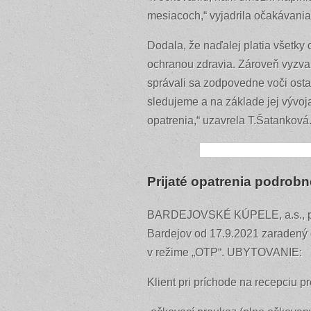
mesiacoch,“ vyjadrila očakávani
Dodala, že naďalej platia všetky 
ochranou zdravia. Zároveň vyzval
správali sa zodpovedne voči ostat
sledujeme a na základe jej vývo
opatrenia,“ uzavrela T.Šatanková
Prijaté opatrenia podrobn
BARDEJOVSKÉ KÚPELE, a.s., prij
Bardejov od 17.9.2021 zaradený d
v režime „OTP“. UBYTOVANIE:
Klient pri príchode na recepciu pr