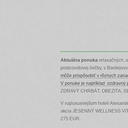
Aktuálna ponuka
relaxačných, o
postcovidovej liečby, v Bardejov
môže prispôsobiť v rôznych zaria
V ponuke je napríklad
ozdravný 
ZDRAVÝ CHRBÁT, OBEZITA, S
V najluxusnejšom hoteli Alexande
akcia JESENNÝ WELLNESS VITAL. 
275 EUR.