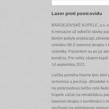
Laser proti postcovidu
BARDEJOVSKÉ KÚPELE, a.s. sú na
6 mesiacov už odliečili stovky pa
ktorým pobyty preplácajú zdravot
unikátnu MLS laserovú terapiu v 
výsledky. Pacientom sa po jej abs
kondícia. Pre veľký záujem kúpili
14.septembra 2021.
Liečba pomáha hlavne tým, ktorí 
ochorenia a pociťujú dlhodobé ná
na postcovidovú liečbu celá škál
Kúpele začali na rehabilitáciu pa
laserovú terapiu v kombinácii s 
využívajú na odstránenie nepriaz