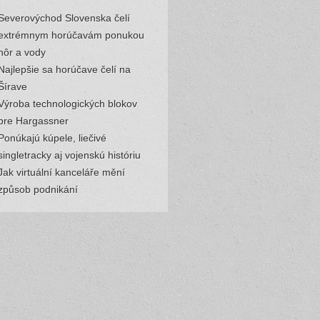
Severovýchod Slovenska čelí
extrémnym horúčavám ponukou
hôr a vody
Najlepšie sa horúčave čelí na
Šírave
Výroba technologických blokov
pre Hargassner
Ponúkajú kúpele, liečivé
singletracky aj vojenskú históriu
Jak virtuální kanceláře mění
způsob podnikání