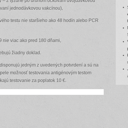
ý – 2 týždne po druhom očkovaní dvojdávkovou
ovaní jednodávkovou vakcínou),
vého testu nie staršieho ako 48 hodín alebo PCR
 nie viac ako pred 180 dňami,
rebujú žiadny doklad.
edisponujú jedným z uvedených potvrdení a sú na
kúpele možnosť testovania antigénovým testom
ajú testovanie za poplatok 10 €.