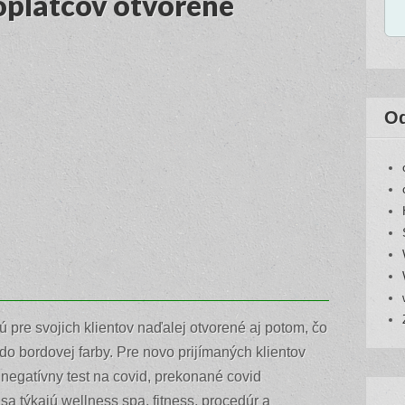
oplatcov otvorené
O
e svojich klientov naďalej otvorené aj potom, čo
 do bordovej farby. Pre novo prijímaných klientov
 negatívny test na covid, prekonané covid
a týkajú wellness spa, fitness, procedúr a