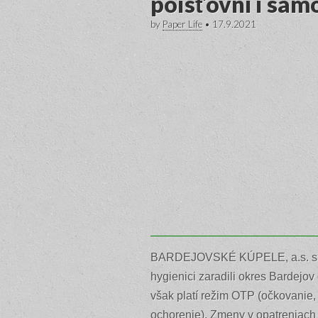
poisťovní i sam
by
Paper Life
•
17.9.2021
BARDEJOVSKÉ KÚPELE, a.s. sú pr
hygienici zaradili okres Bardejov
však platí režim OTP (očkovanie,
ochorenie). Zmeny v opatreniach s