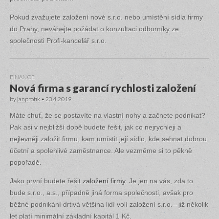
Pokud zvažujete založení nové s.r.o. nebo umístění sídla firmy
do Prahy, neváhejte požádat o konzultaci odborníky ze
společnosti Profi-kancelář s.r.o.
FINANCE
Nová firma s garancí rychlosti založení
by
janprofik
•
23.4.2019
Máte chuť, že se postavíte na vlastní nohy a začnete podnikat?
Pak asi v nejbližší době budete řešit, jak co nejrychleji a
nejlevněji založit firmu, kam umístit její sídlo, kde sehnat dobrou
účetní a spolehlivé zaměstnance. Ale vezměme si to pěkně
popořadě.
Jako první budete řešit
založení firmy
. Je jen na vás, zda to
bude s.r.o., a.s., případně jiná forma společnosti, avšak pro
běžné podnikání drtivá většina lidí volí založení s.r.o.– již několik
let platí minimální základní kapitál 1 Kč.