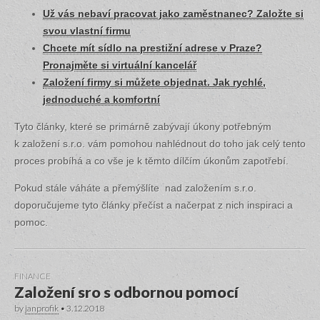
Už vás nebaví pracovat jako zaměstnanec? Založte si
svou vlastní firmu
Chcete mít sídlo na prestižní adrese v Praze?
Pronajměte si virtuální kancelář
Založení firmy si můžete objednat. Jak rychlé,
jednoduché a komfortní
Tyto články, které se primárně zabývají úkony potřebným
k založení s.r.o. vám pomohou nahlédnout do toho jak celý tento
proces probíhá a co vše je k těmto dílčím úkonům zapotřebí.
Pokud stále váháte a přemýšlíte nad založením s.r.o.
doporučujeme tyto články přečíst a načerpat z nich inspiraci a
pomoc.
FINANCE
Založení sro s odbornou pomocí
by
janprofik
•
3.12.2018