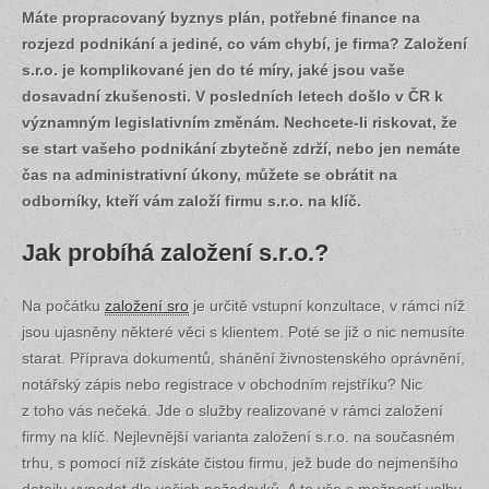
Máte propracovaný byznys plán, potřebné finance na
rozjezd podnikání a jediné, co vám chybí, je firma? Založení
s.r.o. je komplikované jen do té míry, jaké jsou vaše
dosavadní zkušenosti. V posledních letech došlo v ČR k
významným legislativním změnám. Nechcete-li riskovat, že
se start vašeho podnikání zbytečně zdrží, nebo jen nemáte
čas na administrativní úkony, můžete se obrátit na
odborníky, kteří vám založí firmu s.r.o. na klíč.
Jak probíhá založení s.r.o.?
Na počátku
založení sro
je určitě vstupní konzultace, v rámci níž
jsou ujasněny některé věci s klientem. Poté se již o nic nemusíte
starat. Příprava dokumentů, shánění živnostenského oprávnění,
notářský zápis nebo registrace v obchodním rejstříku? Nic
z toho vás nečeká. Jde o služby realizované v rámci založení
firmy na klíč. Nejlevnější varianta založení s.r.o. na současném
trhu, s pomocí níž získáte čistou firmu, jež bude do nejmenšího