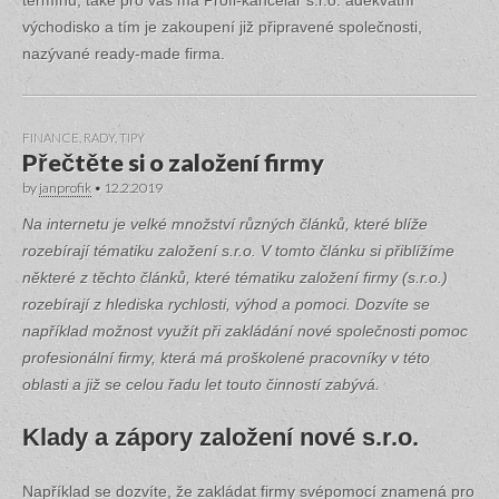
termínu, také pro vás má Profi-kancelář s.r.o. adekvátní
východisko a tím je zakoupení již připravené společnosti,
nazývané ready-made firma.
FINANCE
,
RADY, TIPY
Přečtěte si o založení firmy
by
janprofik
•
12.2.2019
Na internetu je velké množství různých článků, které blíže
rozebírají tématiku založení s.r.o. V tomto článku si přiblížíme
některé z těchto článků, které tématiku založení firmy (s.r.o.)
rozebírají z hlediska rychlosti, výhod a pomoci. Dozvíte se
například možnost využít při zakládání nové společnosti pomoc
profesionální firmy, která má proškolené pracovníky v této
oblasti a již se celou řadu let touto činností zabývá.
Klady a zápory založení nové s.r.o.
Například se dozvíte, že zakládat firmy svépomocí znamená pro