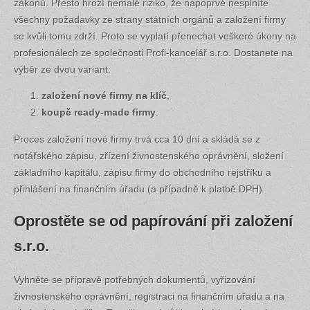
zákonů. Přesto hrozí nemalé riziko, že napoprvé nesplníte
všechny požadavky ze strany státních orgánů a založení firmy
se kvůli tomu zdrží. Proto se vyplatí přenechat veškeré úkony na
profesionálech ze společnosti Profi-kancelář s.r.o. Dostanete na
výběr ze dvou variant:
založení nové firmy na klíč
,
koupě ready-made firmy
.
Proces založení nové firmy trvá cca 10 dní a skládá se z
notářského zápisu, zřízení živnostenského oprávnění, složení
základního kapitálu, zápisu firmy do obchodního rejstříku a
přihlášení na finančním úřadu (a případně k platbě DPH).
Oprostěte se od papírování při založení
s.r.o.
Vyhněte se přípravě potřebných dokumentů, vyřizování
živnostenského oprávnění, registraci na finančním úřadu a na