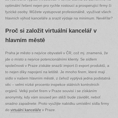
optimální řešení nejen pro rychle rostoucí a prosperující firmy či
fyzické osoby. Můžete vystupovat profesionálně, využívat všech
hlavních výhod kanceláře a srazit výdaje na minimum. Nevěříte?
Proč si založit virtuální kancelář v
hlavním městě
Praha je město s nejvíce obyvateli v ČR, což mj. znamená, že
jde o místo s nejvíce potencionálními klienty. Se sídlem
společnosti v Praze získáte snazší import či export produktů, a
to nejen díky napojení na letiště. Je mnoho firem, které mají
sídlo v našem hlavním městě, z čehož vyplývá jedna podstatná
věc – velmi nízké procento inspekce státních kontrolních
orgánů. Velký počet firem v Praze souvisí i se získáním
anonymity, kdy vám soused jen stěží bude závidět, neboť
snadno zapadnete. Proto využijte nabídku umístění sídla firmy
do
virtuální kanceláře
v Praze.