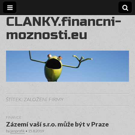
CLANKY.financni-
moznosti.eu
ŠTÍTEK:
ZALOŽENÍ FIRMY
FINANCE
Zázemí vaší s.r.o. může být v Praze
by
janprofik
•
15.8.2019