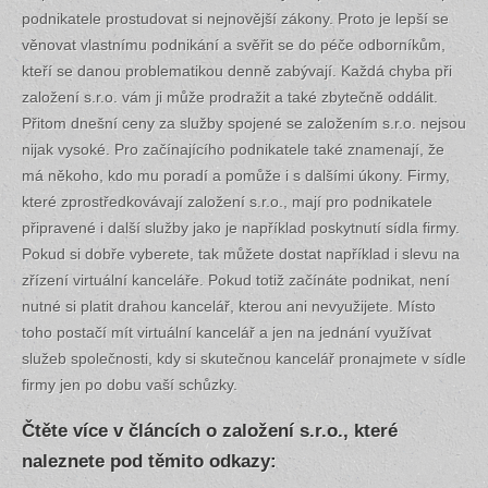
podnikatele prostudovat si nejnovější zákony. Proto je lepší se
věnovat vlastnímu podnikání a svěřit se do péče odborníkům,
kteří se danou problematikou denně zabývají. Každá chyba při
založení s.r.o. vám ji může prodražit a také zbytečně oddálit.
Přitom dnešní ceny za služby spojené se založením s.r.o. nejsou
nijak vysoké. Pro začínajícího podnikatele také znamenají, že
má někoho, kdo mu poradí a pomůže i s dalšími úkony. Firmy,
které zprostředkovávají založení s.r.o., mají pro podnikatele
připravené i další služby jako je například poskytnutí sídla firmy.
Pokud si dobře vyberete, tak můžete dostat například i slevu na
zřízení virtuální kanceláře. Pokud totiž začínáte podnikat, není
nutné si platit drahou kancelář, kterou ani nevyužijete. Místo
toho postačí mít virtuální kancelář a jen na jednání využívat
služeb společnosti, kdy si skutečnou kancelář pronajmete v sídle
firmy jen po dobu vaší schůzky.
Čtěte více v článcích o založení s.r.o., které
naleznete pod těmito odkazy: