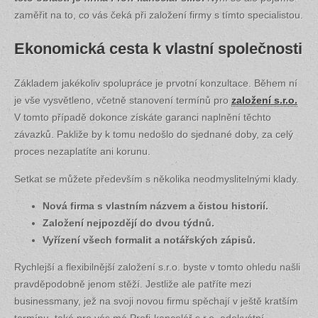
zaměřit na to, co vás čeká při založení firmy s tímto specialistou.
Ekonomická cesta k vlastní společnosti
Základem jakékoliv spolupráce je prvotní konzultace. Během ní
je vše vysvětleno, včetně stanovení termínů pro
založení s.r.o.
V tomto případě dokonce získáte garanci naplnění těchto
závazků. Pakliže by k tomu nedošlo do sjednané doby, za celý
proces nezaplatíte ani korunu.
Setkat se můžete především s několika neodmyslitelnými klady.
Nová firma s vlastním názvem a čistou historií.
Založení nejpozdějí do dvou týdnů.
Vyřízení všech formalit a notářských zápisů.
Rychlejší a flexibilnější založení s.r.o. byste v tomto ohledu našli
pravděpodobně jenom stěží. Jestliže ale patříte mezi
businessmany, jež na svoji novou firmu spěchají v ještě kratším