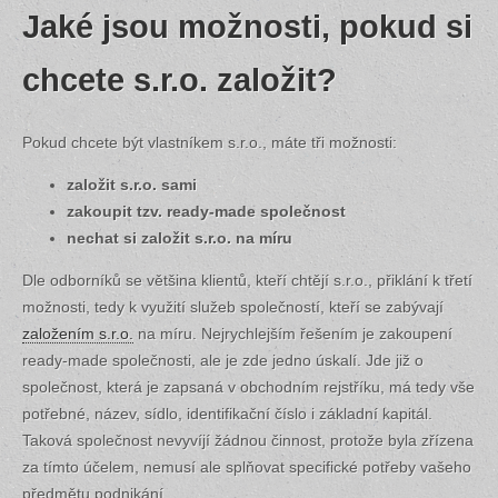
Jaké jsou možnosti, pokud si
chcete s.r.o. založit?
Pokud chcete být vlastníkem s.r.o., máte tři možnosti:
založit s.r.o. sami
zakoupit tzv. ready-made společnost
nechat si založit s.r.o. na míru
Dle odborníků se většina klientů, kteří chtějí s.r.o., přiklání k třetí
možnosti, tedy k využití služeb společností, kteří se zabývají
založením s.r.o.
na míru. Nejrychlejším řešením je zakoupení
ready-made společnosti, ale je zde jedno úskalí. Jde již o
společnost, která je zapsaná v obchodním rejstříku, má tedy vše
potřebné, název, sídlo, identifikační číslo i základní kapitál.
Taková společnost nevyvíjí žádnou činnost, protože byla zřízena
za tímto účelem, nemusí ale splňovat specifické potřeby vašeho
předmětu podnikání.