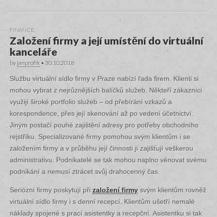
FINANCE
Založení firmy a její umístění do virtuální
kanceláře
by
janprofik
•
30.10.2018
Službu virtuální sídlo firmy v Praze nabízí řada firem. Klienti si
mohou vybrat z nejrůznějších balíčků služeb. Někteří zákazníci
využijí široké portfolio služeb – od přebírání vzkazů a
korespondence, přes její skenování až po vedení účetnictví.
Jiným postačí pouhé zajištění adresy pro potřeby obchodního
rejstříku. Specializované firmy pomohou svým klientům i se
založením firmy a v průběhu její činnosti jí zajišťují veškerou
administrativu. Podnikatelé se tak mohou naplno věnovat svému
podnikání a nemusí ztrácet svůj drahocenný čas.
Seriózní firmy poskytují při
založení firmy
svým klientům rovněž
virtuální sídlo firmy i s denní recepcí. Klientům ušetří nemalé
náklady spojené s prací asistentky a recepční. Asistentku si tak