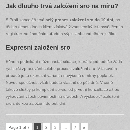
Jak dlouho trvá založení sro na míru?
S Profi-kanceláří trvá
celý proces založení sro do 10 dní
, po
těchto deseti dnech klient získává živnostenský list, osvědčení o
registraci na finančním úřadu a výpis z obchodního rejstříku.
Expresní založení sro
Během podnikání může nastat situace, která si jednoduše žádá
rychlejší zpracování celého procesu
založení sro
. V takovém
případě je tu expresní varianta navýšená o mírný poplatek.
Novou společnost však budete vlastnit do pěti dnů. V ceně
takové služby je kompletní servis, od prvotní konzultace až po
vyřizování všech povinností na úřadech. A výsledek? Založení
sro s délkou založení do pěti dní.
Page 1 of 7
1
2
3
…
7
»