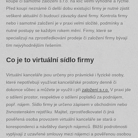
koupě či samotné založení s.r.o. na klíč velmi výhodné a rychlé.
Před koupí neznámé či delší dobu existující firmy je nutné zjistit
veškeré aktuální či budoucí závazky dané firmy. Kontrola firmy
nebo i samotné založení je v praxi velmi složité, podmínky a
nutné postupy se každým rokem mění. Firmy, které se
specializují na zprostředkování prodeje či založení firmy bývají
tím nejvýhodnějším řešením.
Co je to virtuální sídlo firmy
Virtuální kanceláře jsou určeny pro právnické i fyzické osoby,
které nepotřebují využívat kancelářské prostory denně či
dokonce vůbec a můžete je využít i při
založení s.r.o.
V praxi jde
o sdílení prostor, respektive o sdílení poplatků za podnájem,
popř. nájem. Sídlo firmy je určeno zápisem v obchodním nebo
živnostenském rejstříku. Majitel, zprostředkovatel či jiná
pověřená osoba provozem virtuální kanceláře se stará o
korespondenci a návštěvy daných nájemců. Bližší podrobnosti
vyplývají z uzavřené smlouvy mezi nájemci a pověřenou osobou