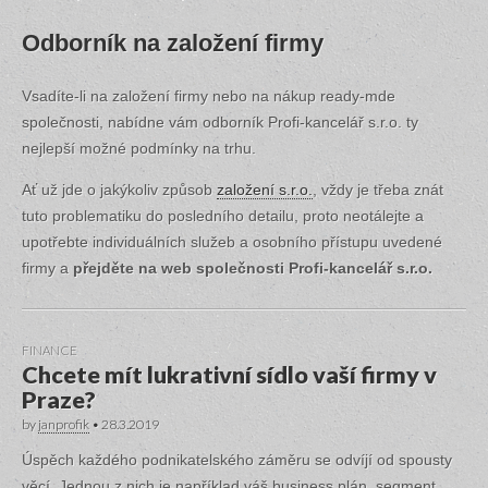
Odborník na založení firmy
Vsadíte-li na založení firmy nebo na nákup ready-mde
společnosti, nabídne vám odborník Profi-kancelář s.r.o. ty
nejlepší možné podmínky na trhu.
Ať už jde o jakýkoliv způsob
založení s.r.o.
, vždy je třeba znát
tuto problematiku do posledního detailu, proto neotálejte a
upotřebte individuálních služeb a osobního přístupu uvedené
firmy a
přejděte na web společnosti Profi-kancelář s.r.o.
FINANCE
Chcete mít lukrativní sídlo vaší firmy v
Praze?
by
janprofik
•
28.3.2019
Úspěch každého podnikatelského záměru se odvíjí od spousty
věcí. Jednou z nich je například váš business plán, segment