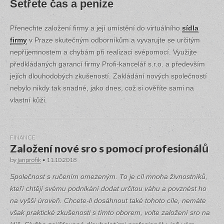
Šetřete čas a peníze
Přenechte založení firmy a její umístění do virtuálního
sídla
firmy
v Praze skutečným odborníkům a vyvarujte se určitým
nepříjemnostem a chybám při realizaci svépomocí. Využijte
předkládaných garancí firmy Profi-kancelář s.r.o. a především
jejích dlouhodobých zkušeností. Zakládání nových společností
nebylo nikdy tak snadné, jako dnes, což si ověříte sami na
vlastní kůži.
FINANCE
Založení nové sro s pomocí profesionálů
by
janprofik
•
11.10.2018
Společnost s ručením omezeným. To je cíl mnoha živnostníků,
kteří chtějí svému podnikání dodat určitou váhu a povznést ho
na vyšší úroveň. Chcete-li dosáhnout také tohoto cíle, nemáte
však praktické zkušenosti s tímto oborem, volte založení sro na