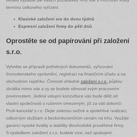
detailu vypadat dle vašich požadavků. A to vše s možností volby
termínu celkového vyřízení.
Klasické založení sro do dvou týdnů
Expresní založení firmy do pěti dnů
Oprostěte se od papírování při založení
s.r.o.
Vyhněte se přípravě potřebných dokumentů, vyřizování
živnostenského oprávnění, registraci na finančním úřadu a na
obchodním rejstříku. Činnosti ohledně
založení s.r.o.
půjdou
zkrátka mimo vás a vy se budete věnovat svým pracovním
povinnostem. Jediná vstupní konzultace vás bude dělit od
vlastní společnosti s ručením omezeným, jíž za váš dokončí
Profi-kancelář s.r.o. Dejte zelenou svižné a spolehlivé realizaci,
odborným službám a bezkonkurenčním cenám na trhu. Využijte
garanci vysoké kvality a stability dlouhodobě prověřené firmy.
S výsledkem založení s.r.o. budete více, než spokojeni.