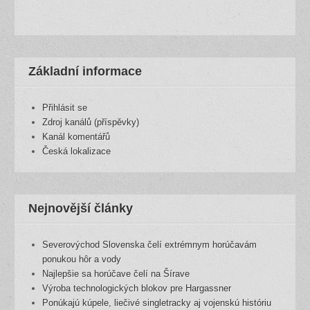
Základní informace
Přihlásit se
Zdroj kanálů (příspěvky)
Kanál komentářů
Česká lokalizace
Nejnovější články
Severovýchod Slovenska čelí extrémnym horúčavám
ponukou hôr a vody
Najlepšie sa horúčave čelí na Šírave
Výroba technologických blokov pre Hargassner
Ponúkajú kúpele, liečivé singletracky aj vojenskú históriu