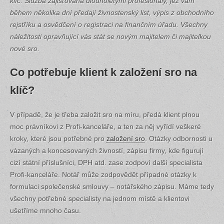
klíč. Služba zajišťovaná dlouholetými profesionály, jež vám
během několika dní předají živnostenský list, výpis z obchodního
rejstříku a osvědčení o registraci na finančním úřadu. Všechny
náležitosti opravňující vás stát se novým majitelem či majitelkou
nové sro.
Co potřebuje klient k založení sro na
klíč?
V případě, že je třeba založit sro na míru, předá klient plnou
moc právníkovi z Profi-kanceláře, a ten za něj vyřídí veškeré
kroky, které jsou potřebné pro
založení sro
. Otázky odbornosti u
vázaných a koncesovaných živností, zápisu firmy, kde figurují
cizí státní příslušníci, DPH atd. zase zodpoví další specialista
Profi-kanceláře. Notář může zodpovědět případné otázky k
formulaci společenské smlouvy – notářského zápisu. Máme tedy
všechny potřebné specialisty na jednom místě a klientovi
ušetříme mnoho času.