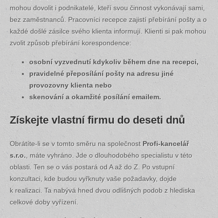
mohou dovolit i podnikatelé, kteří svou činnost vykonávají sami,
bez zaměstnanců. Pracovníci recepce zajistí přebírání pošty a o
každé došlé zásilce svého klienta informují. Klienti si pak mohou
zvolit způsob přebírání korespondence:
osobní vyzvednutí kdykoliv během dne na recepci,
pravidelné přeposílání pošty na adresu jiné
provozovny klienta nebo
skenování a okamžité posílání emailem.
Získejte vlastní firmu do deseti dnů
Obrátíte-li se v tomto směru na společnost
Profi-kancelář
s.r.o.
, máte vyhráno. Jde o dlouhodobého specialistu v této
oblasti. Ten se o vás postará od A až do Z. Po vstupní
konzultaci, kde budou vyřknuty vaše požadavky, dojde
k realizaci. Ta nabývá hned dvou odlišných podob z hlediska
celkové doby vyřízení.