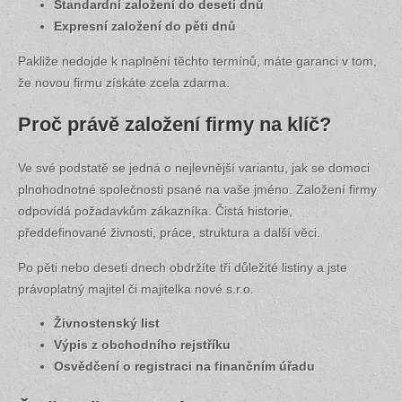
Standardní založení do deseti dnů
Expresní založení do pěti dnů
Pakliže nedojde k naplnění těchto termínů, máte garanci v tom,
že novou firmu získáte zcela zdarma.
Proč právě založení firmy na klíč?
Ve své podstatě se jedná o nejlevnější variantu, jak se domoci
plnohodnotné společnosti psané na vaše jméno. Založení firmy
odpovídá požadavkům zákazníka. Čistá historie,
předdefinované živnosti, práce, struktura a další věci.
Po pěti nebo deseti dnech obdržíte tři důležité listiny a jste
právoplatný majitel či majitelka nové s.r.o.
Živnostenský list
Výpis z obchodního rejstříku
Osvědčení o registraci na finančním úřadu