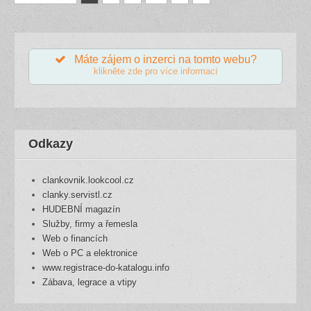
Máte zájem o inzerci na tomto webu?
klikněte zde pro více informací
Odkazy
clankovnik.lookcool.cz
clanky.servistl.cz
HUDEBNÍ magazín
Služby, firmy a řemesla
Web o financích
Web o PC a elektronice
www.registrace-do-katalogu.info
Zábava, legrace a vtipy