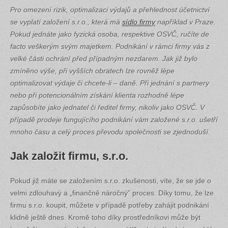
Pro omezení rizik, optimalizaci výdajů a přehlednost účetnictví
se vyplatí založení s.r.o., která má
sídlo firmy
například v Praze.
Pokud jednáte jako fyzická osoba, respektive OSVČ, ručíte de
facto veškerým svým majetkem. Podnikání v rámci firmy vás z
velké části ochrání před případným nezdarem. Jak již bylo
zmíněno výše, při vyšších obratech lze rovněž lépe
optimalizovat výdaje či chcete-li – daně. Při jednání s partnery
nebo při potencionálním získání klienta rozhodně lépe
zapůsobíte jako jednatel či ředitel firmy, nikoliv jako OSVČ. V
případě prodeje fungujícího podnikání vám založené s.r.o. ušetří
mnoho času a celý proces převodu společnosti se zjednoduší.
Jak založit firmu, s.r.o.
Pokud již máte se založením s.r.o. zkušenosti, víte, že se jde o
velmi zdlouhavý a „finančně náročný” proces. Díky tomu, že lze
firmu s.r.o. koupit, můžete v případě potřeby zahájit podnikání
klidně ještě dnes. Kromě toho díky prostředníkovi může být