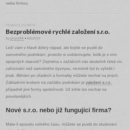
nebo firmou.
FINANCE
,
OSTATNÍ
Bezproblémové rychlé založení s.r.o.
by
janprofik
•
8.8.2019
Leží vám v hlavě dobrý nápad, ale bojíte se pustit do
samotného podnikání, protože si uvědomujete, kolik je s ním
spojených starostí? Zejména v začátcích vás skutečně čeká víc
zařizování než samotného byznysu, nicméně lze to vyřešit i
jinak. Běhání po úřadech a formality můžete nechat na jiných.
Základním krokem na začátku podnikání je
založení s.r.o.
,
případně jiné formy společnosti. Už tohle lze nechat na
povolanějších.
Nové s.r.o. nebo již fungující firma?
Máte-li spoustu volného času, můžete se pustit do studování