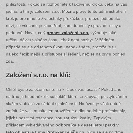
příležitostí. Pokud se rozhodnete k takovému kroku, čeká na vás
jediné, a tím je založení s.r.o. Možná právě tento administrativní
krok je pro mnohé živnostníky překážkou, protože jednoduše
neví, co všechno je zapotřebí, kam donést ty správné listiny a
podobně. Navíc, celý
proces založení s.r.o.
vyžaduje také
určitou dávku volného času, jehož není nazbyt. V žádném
případě se ale od tohoto úkonu neodklánějte, protože je tu
daleko flexibilnější a přístupnější řešení, než se na první pohled
zdá.
Založení s.r.o. na klíč
Chtěli byste založení s.r.o. na klíč bez vaší účasti? Pokud ano,
na trhu je hned několik subjektů, které se zabývají poskytováním
služeb v oblasti zakládání společností. Na úvod je však nutné
zmínit, že volit musíte jen prověřené a dlouhodobé profesionály,
jejichž pozitivní reference jsou zárukou kvality. Typickým
příkladem vyhledávaného
odborníka s desetiletou praxí v
této oblasti je firma Profi-kancelář s.r.o.
Nyní se ale pojďme