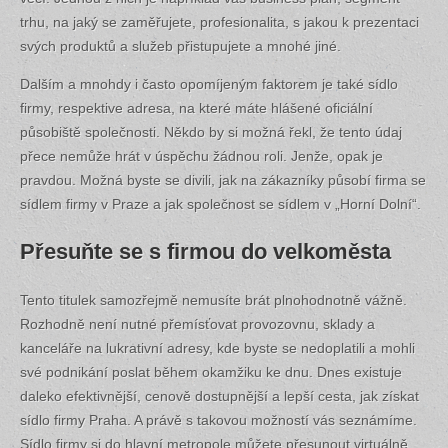
trhu, na jaký se zaměřujete, profesionalita, s jakou k prezentaci
svých produktů a služeb přistupujete a mnohé jiné.
Dalším a mnohdy i často opomíjeným faktorem je také sídlo
firmy, respektive adresa, na které máte hlášené oficiální
působiště společnosti. Někdo by si možná řekl, že tento údaj
přece nemůže hrát v úspěchu žádnou roli. Jenže, opak je
pravdou. Možná byste se divili, jak na zákazníky působí firma se
sídlem firmy v Praze a jak společnost se sídlem v „Horní Dolní“.
Přesuňte se s firmou do velkoměsta
Tento titulek samozřejmě nemusíte brát plnohodnotně vážně.
Rozhodně není nutné přemísťovat provozovnu, sklady a
kanceláře na lukrativní adresy, kde byste se nedoplatili a mohli
své podnikání poslat během okamžiku ke dnu. Dnes existuje
daleko efektivnější, cenově dostupnější a lepší cesta, jak získat
sídlo firmy Praha. A právě s takovou možností vás seznámíme.
Sídlo firmy si do hlavní metropole můžete přesunout virtuálně,