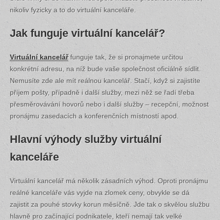
nikoliv fyzicky a to do virtuální kanceláře.
Jak funguje virtuální kancelář?
Virtuální kancelář
funguje tak, že si pronajmete určitou
konkrétní adresu, na níž bude vaše společnost oficiálně sídlit.
Nemusíte zde ale mít reálnou kancelář. Stačí, když si zajistíte
příjem pošty, případně i další služby, mezi něž se řadí třeba
přesměrovávání hovorů nebo i další služby – recepční, možnost
pronájmu zasedacích a konferenčních místností apod.
Hlavní výhody služby virtuální
kanceláře
Virtuální kancelář má několik zásadních výhod. Oproti pronájmu
reálné kanceláře vás vyjde na zlomek ceny, obvykle se dá
zajistit za pouhé stovky korun měsíčně. Jde tak o skvělou službu
hlavně pro začínající podnikatele, kteří nemají tak velké