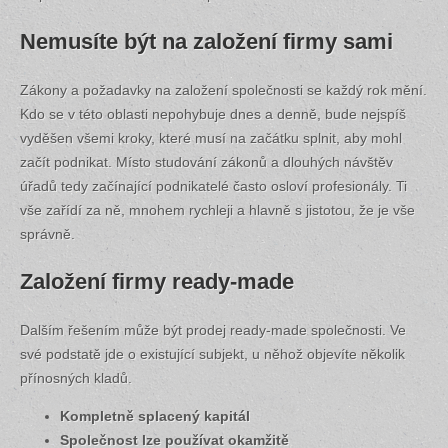
Nemusíte být na založení firmy sami
Zákony a požadavky na založení společnosti se každý rok mění.
Kdo se v této oblasti nepohybuje dnes a denně, bude nejspíš
vyděšen všemi kroky, které musí na začátku splnit, aby mohl
začít podnikat. Místo studování zákonů a dlouhých návštěv
úřadů tedy začínající podnikatelé často osloví profesionály. Ti
vše zařídí za ně, mnohem rychleji a hlavně s jistotou, že je vše
správně.
Založení firmy ready-made
Dalším řešením může být prodej ready-made společnosti. Ve
své podstatě jde o existující subjekt, u něhož objevíte několik
přínosných kladů.
Kompletně splacený kapitál
Společnost lze používat okamžitě