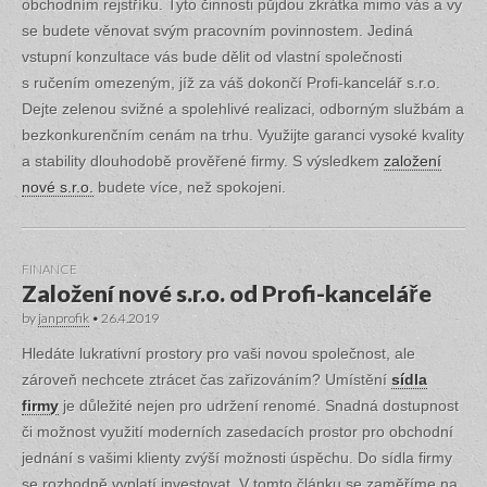
obchodním rejstříku. Tyto činnosti půjdou zkrátka mimo vás a vy
se budete věnovat svým pracovním povinnostem. Jediná
vstupní konzultace vás bude dělit od vlastní společnosti
s ručením omezeným, jíž za váš dokončí Profi-kancelář s.r.o.
Dejte zelenou svižné a spolehlivé realizaci, odborným službám a
bezkonkurenčním cenám na trhu. Využijte garanci vysoké kvality
a stability dlouhodobě prověřené firmy. S výsledkem
založení
nové s.r.o.
budete více, než spokojeni.
FINANCE
Založení nové s.r.o. od Profi-kanceláře
by
janprofik
•
26.4.2019
Hledáte lukrativní prostory pro vaši novou společnost, ale
zároveň nechcete ztrácet čas zařizováním? Umístění
sídla
firmy
je důležité nejen pro udržení renomé. Snadná dostupnost
či možnost využití moderních zasedacích prostor pro obchodní
jednání s vašimi klienty zvýší možnosti úspěchu. Do sídla firmy
se rozhodně vyplatí investovat. V tomto článku se zaměříme na