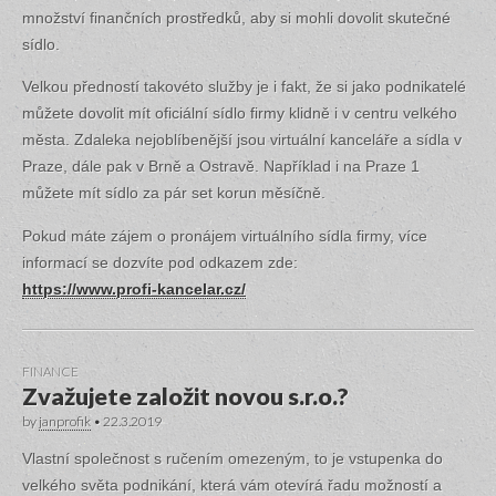
množství finančních prostředků, aby si mohli dovolit skutečné
sídlo.
Velkou předností takovéto služby je i fakt, že si jako podnikatelé
můžete dovolit mít oficiální sídlo firmy klidně i v centru velkého
města. Zdaleka nejoblíbenější jsou virtuální kanceláře a sídla v
Praze, dále pak v Brně a Ostravě. Například i na Praze 1
můžete mít sídlo za pár set korun měsíčně.
Pokud máte zájem o pronájem virtuálního sídla firmy, více
informací se dozvíte pod odkazem zde:
https://www.profi-kancelar.cz/
FINANCE
Zvažujete založit novou s.r.o.?
by
janprofik
•
22.3.2019
Vlastní společnost s ručením omezeným, to je vstupenka do
velkého světa podnikání, která vám otevírá řadu možností a