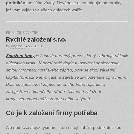
podnikání
se vším všudy. Neváhejte a kontaktujte odborníky,
jež vám vyjdou ve všech ohledech vstříc.
FINANCE
,
RADY, TIPY
Rychlé založení s.r.o.
by
janprofik
•
5.2.2018
Založení firmy
je časově náročný proces, který zahrnuje několik
důležitých kroků. V první řadě dojde k uzavření společenské
smlouvy formou notářského zápisu, poté se složí základní
kapitál (případně jeho část) a zajistí se živnostenské oprávnění.
Dále se společnost zapíše do obchodního rejstříku a
zaregistruje u finančního úřadu. Nicméně založení
firmy svépomocí může zabrat i několik týdnů.
Co je k založení firmy potřeba
Ale nedočkaví byznysmeni, kteří chtějí zahájit podnikatelskou