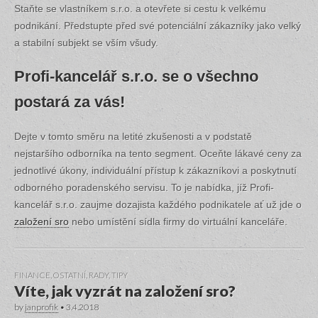
Staňte se vlastníkem s.r.o. a otevřete si cestu k velkému
podnikání. Předstupte před své potenciální zákazníky jako velký
a stabilní subjekt se vším všudy.
Profi-kancelář s.r.o. se o všechno
postará za vás!
Dejte v tomto směru na letité zkušenosti a v podstatě
nejstaršího odborníka na tento segment. Oceňte lákavé ceny za
jednotlivé úkony, individuální přístup k zákazníkovi a poskytnutí
odborného poradenského servisu. To je nabídka, jíž Profi-
kancelář s.r.o. zaujme dozajista každého podnikatele ať už jde o
založení sro
nebo umístění sídla firmy do virtuální kanceláře.
FINANCE
,
OSTATNÍ
,
RADY, TIPY
Víte, jak vyzrát na založení sro?
by
janprofik
•
3.4.2018