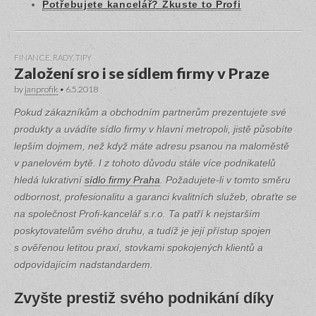
Potřebujete kancelář? Zkuste to Profi
FINANCE
,
RADY, TIPY
Založení sro i se sídlem firmy v Praze
by
janprofik
•
6.5.2018
Pokud zákazníkům a obchodním partnerům prezentujete své
produkty a uvádíte sídlo firmy v hlavní metropoli, jistě působíte
lepším dojmem, než když máte adresu psanou na maloměstě
v panelovém bytě. I z tohoto důvodu stále více podnikatelů
hledá lukrativní
sídlo firmy Praha
. Požadujete-li v tomto směru
odbornost, profesionalitu a garanci kvalitních služeb, obraťte se
na společnost Profi-kancelář s.r.o. Ta patří k nejstarším
poskytovatelům svého druhu, a tudíž je její přístup spojen
s ověřenou letitou praxí, stovkami spokojených klientů a
odpovídajícím nadstandardem.
Zvyšte prestiž svého podnikání díky