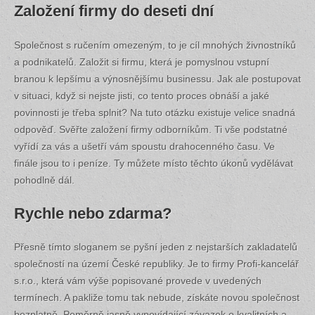
Založení firmy do deseti dní
Společnost s ručením omezeným, to je cíl mnohých živnostníků
a podnikatelů. Založit si firmu, která je pomyslnou vstupní
branou k lepšímu a výnosnějšímu businessu. Jak ale postupovat
v situaci, když si nejste jisti, co tento proces obnáší a jaké
povinnosti je třeba splnit? Na tuto otázku existuje velice snadná
odpověď. Svěřte založení firmy odborníkům. Ti vše podstatné
vyřídí za vás a ušetří vám spoustu drahocenného času. Ve
finále jsou to i peníze. Ty můžete místo těchto úkonů vydělávat
pohodlně dál.
Rychle nebo zdarma?
Přesně tímto sloganem se pyšní jeden z nejstarších zakladatelů
společností na území České republiky. Je to firmy Profi-kancelář
s.r.o., která vám výše popisované provede v uvedených
termínech. A pakliže tomu tak nebude, získáte novou společnost
bezplatně. Poměrně jasně vypovídající závazek o kvalitních a