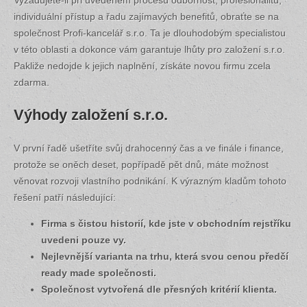
individuální přístup a řadu zajímavých benefitů, obraťte se na
společnost Profi-kancelář s.r.o. Ta je dlouhodobým specialistou
v této oblasti a dokonce vám garantuje lhůty pro založení s.r.o.
Pakliže nedojde k jejich naplnění, získáte novou firmu zcela
zdarma.
Výhody založení s.r.o.
V první řadě ušetříte svůj drahocenný čas a ve finále i finance,
protože se oněch deset, popřípadě pět dnů, máte možnost
věnovat rozvoji vlastního podnikání. K výrazným kladům tohoto
řešení patří následující:
Firma s čistou historií, kde jste v obchodním rejstříku
uvedeni pouze vy.
Nejlevnější varianta na trhu, která svou cenou předčí
ready made společnosti.
Společnost vytvořená dle přesných kritérií klienta.