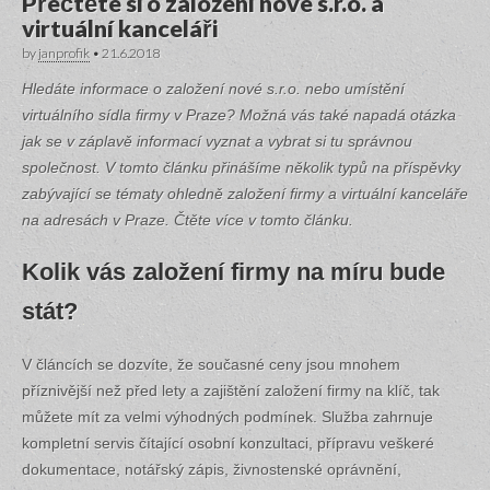
Přečtěte si o založení nové s.r.o. a
virtuální kanceláři
by
janprofik
•
21.6.2018
Hledáte informace o založení nové s.r.o. nebo umístění
virtuálního sídla firmy v Praze? Možná vás také napadá otázka
jak se v záplavě informací vyznat a vybrat si tu správnou
společnost. V tomto článku přinášíme několik typů na příspěvky
zabývající se tématy ohledně založení firmy a virtuální kanceláře
na adresách v Praze. Čtěte více v tomto článku.
Kolik vás založení firmy na míru bude
stát?
V článcích se dozvíte, že současné ceny jsou mnohem
příznivější než před lety a zajištění založení firmy na klíč, tak
můžete mít za velmi výhodných podmínek. Služba zahrnuje
kompletní servis čítající osobní konzultaci, přípravu veškeré
dokumentace, notářský zápis, živnostenské oprávnění,