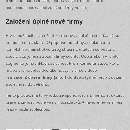
činnost takřka okamžitě, mohou využít služeb externí
společnosti poskytující založení firmy na klíč.
Založení úplně nové firmy
První možností je založení zcela nové společnosti, přičemž se
nemusíte o nic starat. O přípravu potřebných dokumentů,
kompletní administrativu a registraci na úřadech se postará
specialista, jemuž založení firmy svěříte. Odborníkem v tomto
segmentu je například společnost
Profi-kancelář s.r.o.
, která
má ve své nabídce dvě alternativy lišící se v době
realizace.
Založení firmy (s.r.o.) do dvou týdnů
nebo založení
společnosti do pěti dnů.
Tento produkt má tu výhodu, že společnost má jméno, strukturu,
práva a živnosti podle vašich požadavků. A navíc je levnější než
ready-made společnost.