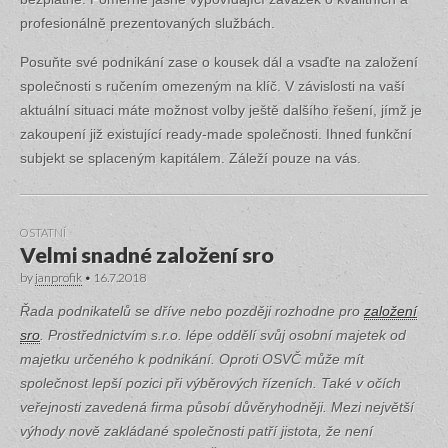
profesionálně prezentovaných službách.
Posuňte své podnikání zase o kousek dál a vsaďte na založení
společnosti s ručením omezeným na klíč. V závislosti na vaší
aktuální situaci máte možnost volby ještě dalšího řešení, jímž je
zakoupení již existující ready-made společnosti. Ihned funkční
subjekt se splaceným kapitálem. Záleží pouze na vás.
OSTATNÍ
Velmi snadné založení sro
by
janprofik
•
16.7.2018
Řada podnikatelů se dříve nebo později rozhodne pro
založení
sro
. Prostřednictvím s.r.o. lépe oddělí svůj osobní majetek od
majetku určeného k podnikání. Oproti OSVČ může mít
společnost lepší pozici při výběrových řízeních. Také v očích
veřejnosti zavedená firma působí důvěryhodněji. Mezi největší
výhody nově zakládané společnosti patří jistota, že není