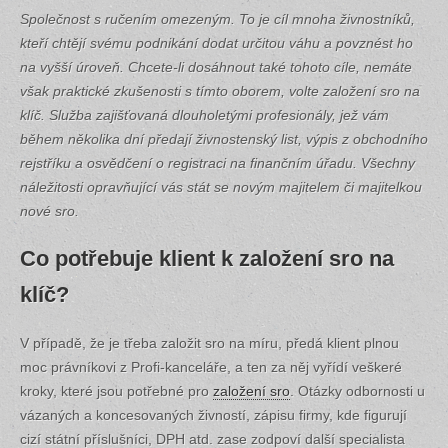
Společnost s ručením omezeným. To je cíl mnoha živnostníků,
kteří chtějí svému podnikání dodat určitou váhu a povznést ho
na vyšší úroveň. Chcete-li dosáhnout také tohoto cíle, nemáte
však praktické zkušenosti s tímto oborem, volte založení sro na
klíč. Služba zajišťovaná dlouholetými profesionály, jež vám
během několika dní předají živnostenský list, výpis z obchodního
rejstříku a osvědčení o registraci na finančním úřadu. Všechny
náležitosti opravňující vás stát se novým majitelem či majitelkou
nové sro.
Co potřebuje klient k založení sro na
klíč?
V případě, že je třeba založit sro na míru, předá klient plnou
moc právníkovi z Profi-kanceláře, a ten za něj vyřídí veškeré
kroky, které jsou potřebné pro
založení sro
. Otázky odbornosti u
vázaných a koncesovaných živností, zápisu firmy, kde figurují
cizí státní příslušníci, DPH atd. zase zodpoví další specialista