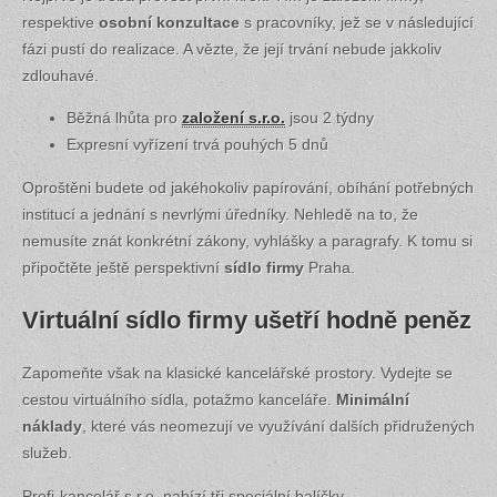
respektive
osobní konzultace
s pracovníky, jež se v následující
fázi pustí do realizace. A vězte, že její trvání nebude jakkoliv
zdlouhavé.
Běžná lhůta pro
založení s.r.o.
jsou 2 týdny
Expresní vyřízení trvá pouhých 5 dnů
Oproštěni budete od jakéhokoliv papírování, obíhání potřebných
institucí a jednání s nevrlými úředníky. Nehledě na to, že
nemusíte znát konkrétní zákony, vyhlášky a paragrafy. K tomu si
připočtěte ještě perspektivní
sídlo firmy
Praha.
Virtuální sídlo firmy ušetří hodně peněz
Zapomeňte však na klasické kancelářské prostory. Vydejte se
cestou virtuálního sídla, potažmo kanceláře.
Minimální
náklady
, které vás neomezují ve využívání dalších přidružených
služeb.
Profi-kancelář s.r.o. nabízí tři speciální balíčky.