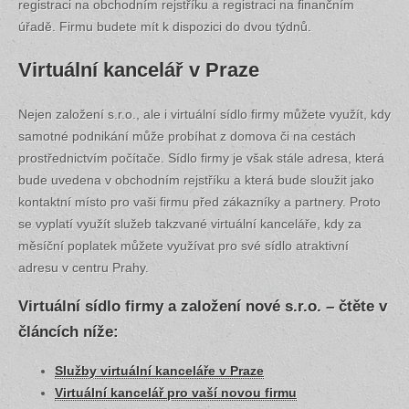
registraci na obchodním rejstříku a registraci na finančním
úřadě. Firmu budete mít k dispozici do dvou týdnů.
Virtuální kancelář v Praze
Nejen založení s.r.o., ale i virtuální sídlo firmy můžete využít, kdy
samotné podnikání může probíhat z domova či na cestách
prostřednictvím počítače. Sídlo firmy je však stále adresa, která
bude uvedena v obchodním rejstříku a která bude sloužit jako
kontaktní místo pro vaši firmu před zákazníky a partnery. Proto
se vyplatí využít služeb takzvané virtuální kanceláře, kdy za
měsíční poplatek můžete využívat pro své sídlo atraktivní
adresu v centru Prahy.
Virtuální sídlo firmy a založení nové s.r.o. – čtěte v
článcích níže:
Služby virtuální kanceláře v Praze
Virtuální kancelář pro vaší novou firmu