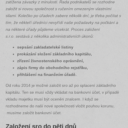
zatížena závazky z minulosti. Řada podnikatelů se rozhodne
založit si novou společnost s ručením omezeným vlastními
silami. Kolečko po úřadech zabere několik dní, je třeba počítat s
tím, že někteří úředníci nevyřídí naše požadavky na počkání a
na některé úřady půjdeme vícekrát. Proces založení
s.r.o. sestává z několika administrativních úkonů:
sepsání zakladatelské listiny
prokázání složení základního kapitálu,
zřízení živnostenského oprávnění,
zápis firmy do obchodního rejstříku,
přihlášení na finančním úřadě.
Od roku 2014 je možné založit sro až po splacení základního
kapitálu. Ten se musí vždy vkládat na bankovní účet, v případě
vkladu majetku musí být oceněn znalcem. I když se
rozhodneme do naší nové společnosti vložit pouhou korunu,
musíme založit bankovní účet.
Založení sro do pěti dnů