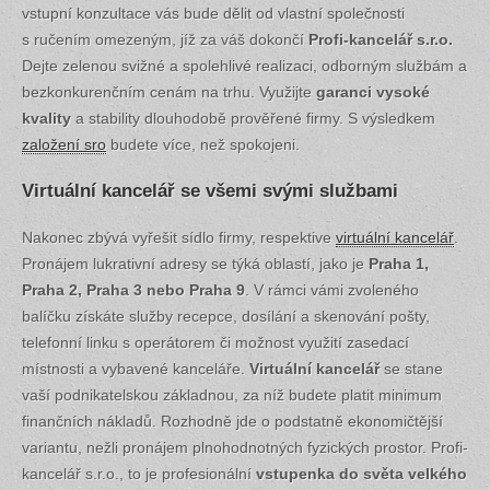
vstupní konzultace vás bude dělit od vlastní společnosti
s ručením omezeným, jíž za váš dokončí
Profi-kancelář s.r.o.
Dejte zelenou svižné a spolehlivé realizaci, odborným službám a
bezkonkurenčním cenám na trhu. Využijte
garanci vysoké
kvality
a stability dlouhodobě prověřené firmy. S výsledkem
založení sro
budete více, než spokojeni.
Virtuální kancelář se všemi svými službami
Nakonec zbývá vyřešit sídlo firmy, respektive
virtuální kancelář
.
Pronájem lukrativní adresy se týká oblastí, jako je
Praha 1,
Praha 2, Praha 3 nebo Praha 9
. V rámci vámi zvoleného
balíčku získáte služby recepce, dosílání a skenování pošty,
telefonní linku s operátorem či možnost využití zasedací
místnosti a vybavené kanceláře.
Virtuální kancelář
se stane
vaší podnikatelskou základnou, za níž budete platit minimum
finančních nákladů. Rozhodně jde o podstatně ekonomičtější
variantu, nežli pronájem plnohodnotných fyzických prostor. Profi-
kancelář s.r.o., to je profesionální
vstupenka do světa velkého