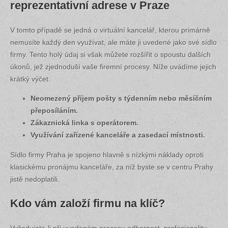
reprezentativní adrese v Praze
V tomto případě se jedná o virtuální kancelář, kterou primárně
nemusíte každý den využívat, ale máte ji uvedené jako své sídlo
firmy. Tento holý údaj si však můžete rozšířit o spoustu dalších
úkonů, jež zjednoduší vaše firemní procesy. Níže uvádíme jejich
krátký výčet:
Neomezený příjem pošty s týdenním nebo měsíčním
přeposíláním.
Zákaznická linka s operátorem.
Využívání zařízené kanceláře a zasedací místnosti.
Sídlo firmy Praha je spojeno hlavně s nízkými náklady oproti
klasickému pronájmu kanceláře, za níž byste se v centru Prahy
jistě nedoplatili.
Kdo vám založí firmu na klíč?
Vyžadujete-li při uvedeném procesu odbornost, profesionalitu,