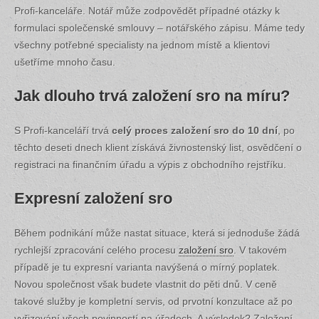
Profi-kanceláře. Notář může zodpovědět případné otázky k
formulaci společenské smlouvy – notářského zápisu. Máme tedy
všechny potřebné specialisty na jednom místě a klientovi
ušetříme mnoho času.
Jak dlouho trvá založení sro na míru?
S Profi-kanceláří trvá
celý proces založení sro do 10 dní
, po
těchto deseti dnech klient získává živnostenský list, osvědčení o
registraci na finančním úřadu a výpis z obchodního rejstříku.
Expresní založení sro
Během podnikání může nastat situace, která si jednoduše žádá
rychlejší zpracování celého procesu
založení sro
. V takovém
případě je tu expresní varianta navýšená o mírný poplatek.
Novou společnost však budete vlastnit do pěti dnů. V ceně
takové služby je kompletní servis, od prvotní konzultace až po
vyřizování všech povinností na úřadech. A výsledek? Založení