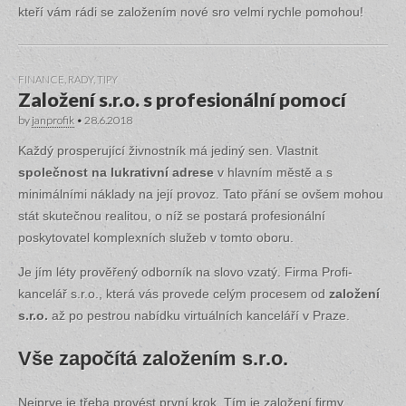
kteří vám rádi se založením nové sro velmi rychle pomohou!
FINANCE
,
RADY, TIPY
Založení s.r.o. s profesionální pomocí
by
janprofik
•
28.6.2018
Každý prosperující živnostník má jediný sen. Vlastnit
společnost na lukrativní adrese
v hlavním městě a s
minimálními náklady na její provoz. Tato přání se ovšem mohou
stát skutečnou realitou, o níž se postará profesionální
poskytovatel komplexních služeb v tomto oboru.
Je jím léty prověřený odborník na slovo vzatý. Firma Profi-
kancelář s.r.o., která vás provede celým procesem od
založení
s.r.o.
až po pestrou nabídku virtuálních kanceláří v Praze.
Vše započítá založením s.r.o.
Nejprve je třeba provést první krok. Tím je založení firmy,