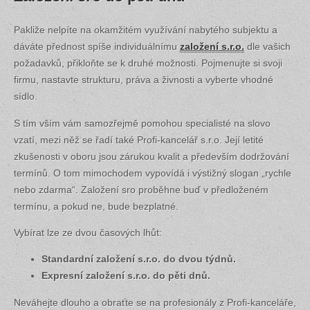
Pakliže nelpíte na okamžitém využívání nabytého subjektu a
dáváte přednost spíše individuálnímu
založení s.r.o.
dle vašich
požadavků, přikloňte se k druhé možnosti. Pojmenujte si svoji
firmu, nastavte strukturu, práva a živnosti a vyberte vhodné
sídlo.
S tím vším vám samozřejmě pomohou specialisté na slovo
vzatí, mezi něž se řadí také Profi-kancelář s.r.o. Její letité
zkušenosti v oboru jsou zárukou kvalit a především dodržování
termínů. O tom mimochodem vypovídá i výstižný slogan „rychle
nebo zdarma“. Založení sro proběhne buď v předloženém
termínu, a pokud ne, bude bezplatné.
Vybírat lze ze dvou časových lhůt:
Standardní založení s.r.o. do dvou týdnů.
Expresní založení s.r.o. do pěti dnů.
Neváhejte dlouho a obraťte se na profesionály z Profi-kanceláře,