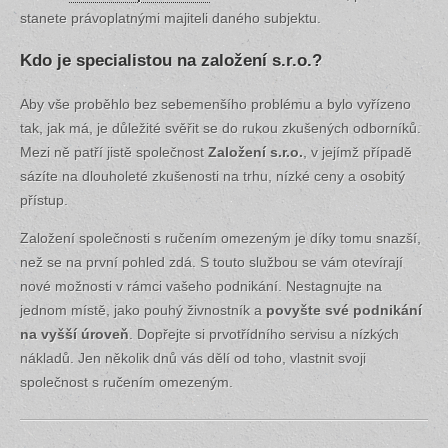
stanete právoplatnými majiteli daného subjektu.
Kdo je specialistou na založení s.r.o.?
Aby vše proběhlo bez sebemenšího problému a bylo vyřízeno
tak, jak má, je důležité svěřit se do rukou zkušených odborníků.
Mezi ně patří jistě společnost
Založení s.r.o.
, v jejímž případě
sázíte na dlouholeté zkušenosti na trhu, nízké ceny a osobitý
přístup.
Založení společnosti s ručením omezeným je díky tomu snazší,
než se na první pohled zdá. S touto službou se vám otevírají
nové možnosti v rámci vašeho podnikání. Nestagnujte na
jednom místě, jako pouhý živnostník a
povyšte své podnikání
na vyšší úroveň
. Dopřejte si prvotřídního servisu a nízkých
nákladů. Jen několik dnů vás dělí od toho, vlastnit svoji
společnost s ručením omezeným.