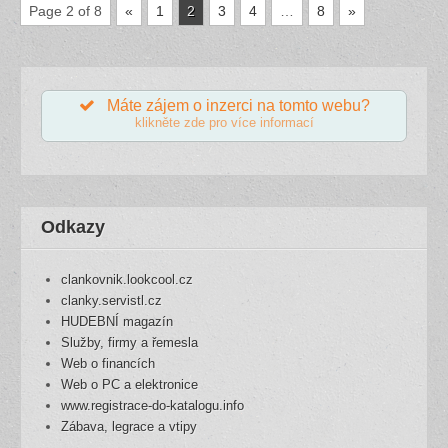
Page 2 of 8
«
1
2
3
4
…
8
»
Máte zájem o inzerci na tomto webu?
klikněte zde pro více informací
Odkazy
clankovnik.lookcool.cz
clanky.servistl.cz
HUDEBNÍ magazín
Služby, firmy a řemesla
Web o financích
Web o PC a elektronice
www.registrace-do-katalogu.info
Zábava, legrace a vtipy