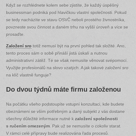
Když se rozhlédnete kolem sebe zjistíte, že každý úspěšný
businessman podniká pod hlavičkou vlastní společnosti. Pokud
se tedy nacházíte ve stavu OSVČ neboli prostého živnostníka,
povzneste svou činnost a daném trhu na vyšší úroveň a více se
prosaďte.
Založení sro
totiž nemusí být na první pohled tak složité. Ano,
tento proces sám o sobě přináší jistá úskalí a nutnou
administrativní zátěž. Té se však nemusíte věnovat svépomocí.
Využijte profesionálů na slovo vzatých. A jak takové založení sro
na klíč vlastně funguje?
Do dvou týdnů máte firmu založenou
Na počátku všeho podstoupíte vstupní konzultaci, kde budete
obeznámeni se vším potřebným a daný subjekt z vás dostane
všechny důležité informace nutné k
založení společnosti
s ručením omezeným
. Pak už se nemusíte o cokoliv starat.
V rámci celé přípravy bude realizována řada procesů.