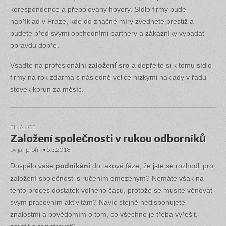
korespondence a přepojovány hovory. Sídlo firmy bude
například v Praze, kde do značné míry zvednete prestiž a
budete před svými obchodními partnery a zákazníky vypadat
opravdu dobře.
Vsaďte na profesionální
založení sro
a dopřejte si k tomu sídlo
firmy na rok zdarma s následně velice nízkými náklady v řádu
stovek korun za měsíc.
FINANCE
Založení společnosti v rukou odborníků
by
janprofik
•
5.3.2018
Dospělo vaše
podnikání
do takové fáze, že jste se rozhodli pro
založení společnosti s ručením omezeným? Nemáte však na
tento proces dostatek volného času, protože se musíte věnovat
svým pracovním aktivitám? Navíc stejně nedisponujete
znalostmi a povědomím o tom, co všechno je třeba vyřešit,