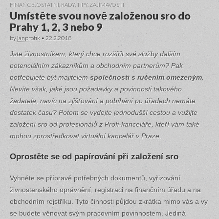
FINANCE
,
OSTATNÍ
,
RADY, TIPY
,
ZAJÍMAVOSTI
Umístěte svou nově založenou sro do
Prahy 1, 2, 3 nebo 9
by
janprofik
•
22.2.2018
Jste živnostníkem, který chce rozšířit své služby dalším
potenciálním zákazníkům a obchodním partnerům? Pak
potřebujete být majitelem
společnosti s ručením omezeným
.
Nevíte však, jaké jsou požadavky a povinnosti takového
žadatele, navíc na zjišťování a pobíhání po úřadech nemáte
dostatek času? Potom se vydejte jednodušší cestou a vužijte
založení sro od profesionálů z Profi-kanceláře, kteří vám také
mohou zprostředkovat virtuální kancelář v Praze.
Oprostěte se od papírování při založení sro
Vyhněte se přípravě potřebných dokumentů, vyřizování
živnostenského oprávnění, registraci na finančním úřadu a na
obchodním rejstříku. Tyto činnosti půjdou zkrátka mimo vás a vy
se budete věnovat svým pracovním povinnostem. Jediná