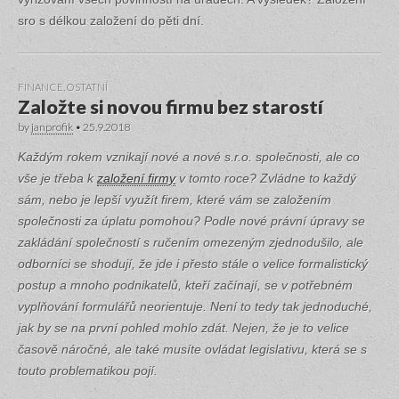
sro s délkou založení do pěti dní.
FINANCE
,
OSTATNÍ
Založte si novou firmu bez starostí
by
janprofik
•
25.9.2018
Každým rokem vznikají nové a nové s.r.o. společnosti, ale co
vše je třeba k
založení firmy
v tomto roce? Zvládne to každý
sám, nebo je lepší využít firem, které vám se založením
společnosti za úplatu pomohou? Podle nové právní úpravy se
zakládání společností s ručením omezeným zjednodušilo, ale
odborníci se shodují, že jde i přesto stále o velice formalistický
postup a mnoho podnikatelů, kteří začínají, se v potřebném
vyplňování formulářů neorientuje. Není to tedy tak jednoduché,
jak by se na první pohled mohlo zdát. Nejen, že je to velice
časově náročné, ale také musíte ovládat legislativu, která se s
touto problematikou pojí.