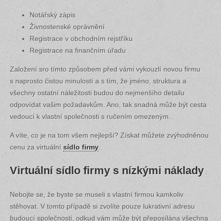
Notářský zápis
Živnostenské oprávnění
Registrace v obchodním rejstříku
Registrace na finančním úřadu
Založení sro tímto způsobem před vámi vykouzlí novou firmu
s naprosto čistou minulostí a s tím, že jméno, struktura a
všechny ostatní náležitosti budou do nejmenšího detailu
odpovídat vašim požadavkům. Ano, tak snadná může být cesta
vedoucí k vlastní společnosti s ručením omezeným.
A víte, co je na tom všem nejlepší? Získat můžete zvýhodněnou
cenu za virtuální
sídlo firmy
.
Virtuální sídlo firmy s nízkými náklady
Nebojte se, že byste se museli s vlastní firmou kamkoliv
stěhovat. V tomto případě si zvolíte pouze lukrativní adresu
budoucí společnosti, odkud vám může být přeposílána všechna