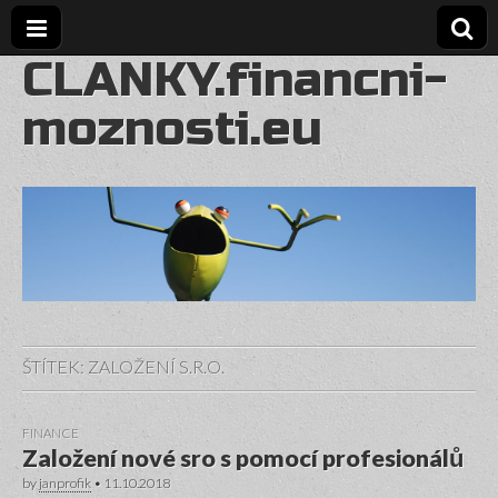
CLANKY.financni-
moznosti.eu
ŠTÍTEK:
ZALOŽENÍ S.R.O.
FINANCE
Založení nové sro s pomocí profesionálů
by
janprofik
•
11.10.2018