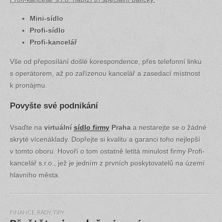
Mini-sídlo
Profi-sídlo
Profi-kancelář
Vše od přeposílání došlé korespondence, přes telefonní linku
s operátorem, až po zařízenou kancelář a zasedací místnost
k pronájmu.
Povyšte své podnikání
Vsaďte na
virtuální
sídlo firmy
Praha
a nestarejte se o žádné
skryté vícenáklady. Dopřejte si kvalitu a garanci toho nejlepší
v tomto oboru. Hovoří o tom ostatně letitá minulost firmy Profi-
kancelář s.r.o., jež je jedním z prvních poskytovatelů na území
hlavního města.
FINANCE
,
RADY, TIPY