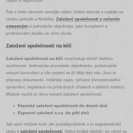
zajistit a registrovat?
Pak s tímto úkonem nemějte vůbec žádné starosti a vydejte se
cestou pohodlí a flexibility.
Založení společnosti s ručením
omezeným
si jednoduše objednejte, jako komplexní a
profesionální službu se vším všudy.
Založení společnosti na klíč
Založení společnosti na klíč
nevyžaduje téměř žádnou
součinnost. Jednoduše provedete objednávku, podstoupíte
vstupní konzultaci a vše ostatní se již děje bez vás. Jsou to
přípravy dokumentů, notářský zápis, vyřízení živnostenského
oprávnění, registrace na příslušných úřadech a dalších institucí.
Můžete využít ze dvou variant založení společnosti:
Klasické založení společnosti do deseti dnů
Expresní založení s.r.o. do pěti dnů
Jak sami můžete tušit, jde pravděpodobně o tu nejjednodušší
cestu k
založení společnosti
. Velice krátké období, po němž se